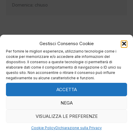
Domenica: chiuso
Gestisci Consenso Cookie
Contattaci subito per
Per fornire le migliori esperienze, utilizziamo tecnologie come i
richiedere maggiori
cookie per memorizzare e/o accedere alle informazioni del
dispositivo. Il consenso a queste tecnologie ci permetterà di
informazioni
elaborare dati come il comportamento di navigazione o ID unici su
questo sito. Non acconsentire o ritirare il consenso può influire
negativamente su alcune caratteristiche e funzioni.
ACCETTA
NEGA
VISUALIZZA LE PREFERENZE
Cookie Policy
Dichiarazione sulla Privacy