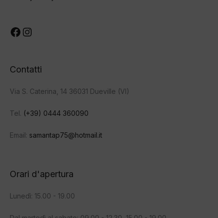
Facebook
Instagram
Contatti
Via S. Caterina, 14 36031 Dueville (VI)
Tel.
(+39) 0444 360090
Email:
samantap75@hotmail.it
Orari d'apertura
Lunedì: 15.00 - 19.00
Dal martedì al sabato: 09.00 - 12.30, 15.00 - 19.00